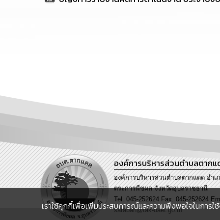
องค์การบริหารส่วนตำบลตากแ
องค์การบริหารส่วนตำบลตากแดด อำเ
ตระการพืชผล จังหวัดอุบลราชธานี
Tel. 045-252624 Fax. 045-252624 Em
เราใช้คุกกี้เพื่อเพิ่มประสบการณ์และความพึงพอใจในการใช้
saraban@tak-daet.go.th