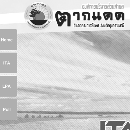
ก
8
8
จ