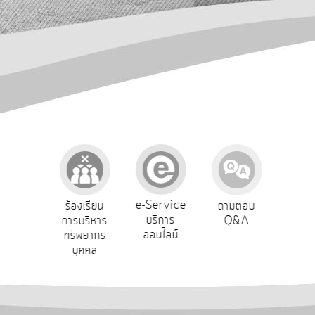
การ
ปฏิสัมพันธ์
ข้อมูล
รับ
ฟัง
ความ
คิด
เห็น
แผน
ยุทธศาสตร์/
แผน
e-Service
องเรียน
ร้องเรียน
ถามตอบ
สำ
พัฒนา
บริการ
รทุจริต
การบริหาร
Q&A
ควา
ออนไลน์
ทรัพยากร
พอ
การ
บุคคล
บริหาร/
พัฒนา
ทรัพยากร
บุคคล