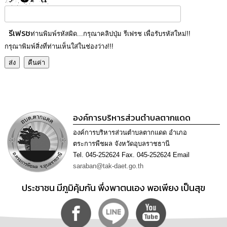
เรียน
ร้อง
ทุกข์
รีเฟรช
ท่านพิมพ์รหัสผิด...กรุณาคลิปปุ่ม รีเฟรช เพื่อรับรหัสใหม่!!
กรุณาพิมพ์สิ่งที่ท่านเห็นใส่ในช่องว่าง!!!
e-
Service
กิจการ
สภา
องค์การบริหารส่วนตำบลตากแดด
กิจการ
สภา
องค์การบริหารส่วนตำบลตากแดด อำเภอ
ตระการพืชผล จังหวัดอุบลราชธานี
Tel. 045-252624 Fax. 045-252624 Email
ท้อง
ถิ่น
saraban@tak-daet.go.th
ของ
เรา
ประชาชน มีภูมิคุ้มกัน พึ่งพาตนเอง พอเพียง เป็นสุข
การ
จัดการ