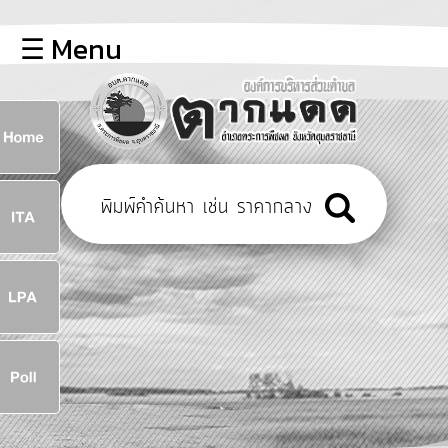
×
☰ Menu
lose
หน้า
หลัก
ข้อมูล
ก
พื้น
ฐาน
8
บุคลากร
ข่าว
ประชาสัมพันธ์
8
การ
เปิด
เผย
จ
ข้อมูล
สาธารณะ
OIT