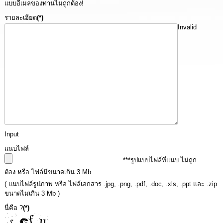
แบบอีเมลของท่านไม่ถูกต้อง!
นโยบาย
No
รายละเอียด
(*)
Gift
Invalid
Policy
การ
ดำเนิน
การ
เพื่อ
ป้องกัน
การ
ทุจริต
Input
มาตรการ
ส่ง
แนบไฟล์
เสริม
***รูปแบบไฟล์ที่แนบ ไม่ถูก
คุณธรรม
ต้อง หรือ ไฟล์มีขนาดเกิน 3 Mb
และ
( แนบไฟล์รูปภาพ หรือ ไฟล์เอกสาร .jpg, .png, .pdf, .doc, .xls, .ppt และ .zip
ความ
โปร่งใส
ขนาดไม่เกิน 3 Mb )
นี่คือ ?
(*)
ร้อง