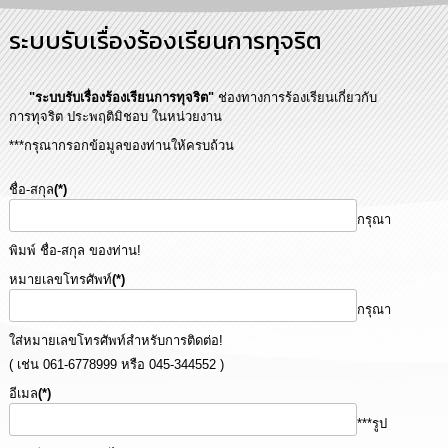
การ
ระบบรับเรื่องร้องเรียนการทุจริต
บริหาร
งาน
"ระบบรับเรื่องร้องเรียนการทุจริต"
ช่องทางการร้องเรียนเกี่ยวกับ
การ
การทุจริต ประพฤติมิชอบ ในหน่วยงาน
ส่ง
เสริม
***กรุณากรอกข้อมูลของท่านให้ครบถ้วน
ความ
โปร่งใส
ชื่อ-สกุล
(*)
กรุณา
การ
จัด
พิมพ์ ชื่อ-สกุล ของท่าน!
ซื้อ
หมายเลขโทรศัพท์
(*)
จัด
จ้าง
กรุณา
ใส่หมายเลขโทรศัพท์สำหรับการติดต่อ!
การ
( เช่น 061-6778999 หรือ 045-344552 )
เงิน
การ
อีเมล
(*)
คลัง
***รูป