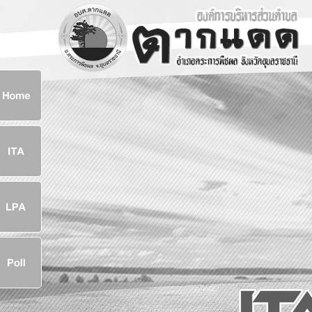
ก
8
8
จ