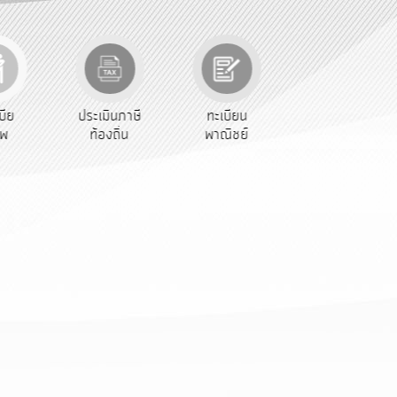
เบีย
ประเมินภาษี
ทะเบียน
ขออนุญาต
ีพ
ท้องถิ่น
พาณิชย์
ก่อสร้าง